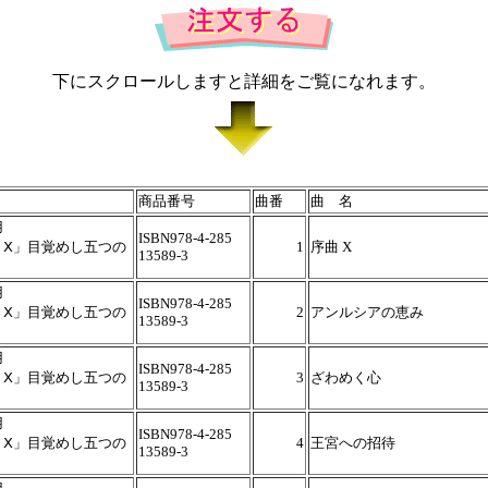
下にスクロールしますと詳細をご覧になれます。
商品番号
曲番
曲 名
用
ISBN978-4-285
トⅩ」目覚めし五つの
1
序曲 X
13589-3
用
ISBN978-4-285
トⅩ」目覚めし五つの
2
アンルシアの恵み
13589-3
用
ISBN978-4-285
トⅩ」目覚めし五つの
3
ざわめく心
13589-3
用
ISBN978-4-285
トⅩ」目覚めし五つの
4
王宮への招待
13589-3