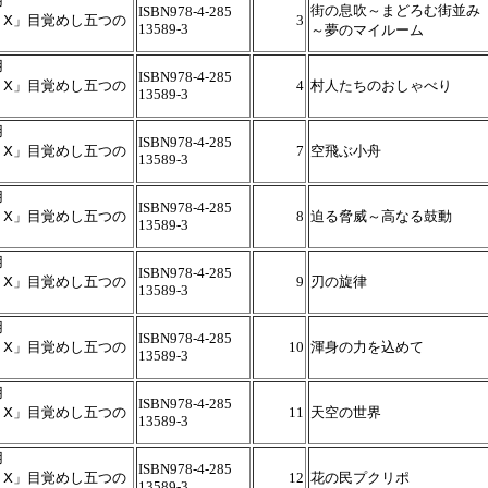
用
街の息吹～まどろむ街並み
ISBN978-4-285
トⅩ」目覚めし五つの
3
13589-3
～夢のマイルーム
用
ISBN978-4-285
トⅩ」目覚めし五つの
4
村人たちのおしゃべり
13589-3
用
ISBN978-4-285
トⅩ」目覚めし五つの
7
空飛ぶ小舟
13589-3
用
ISBN978-4-285
トⅩ」目覚めし五つの
8
迫る脅威～高なる鼓動
13589-3
用
ISBN978-4-285
トⅩ」目覚めし五つの
9
刃の旋律
13589-3
用
ISBN978-4-285
トⅩ」目覚めし五つの
10
渾身の力を込めて
13589-3
用
ISBN978-4-285
トⅩ」目覚めし五つの
11
天空の世界
13589-3
用
ISBN978-4-285
トⅩ」目覚めし五つの
12
花の民プクリポ
13589-3