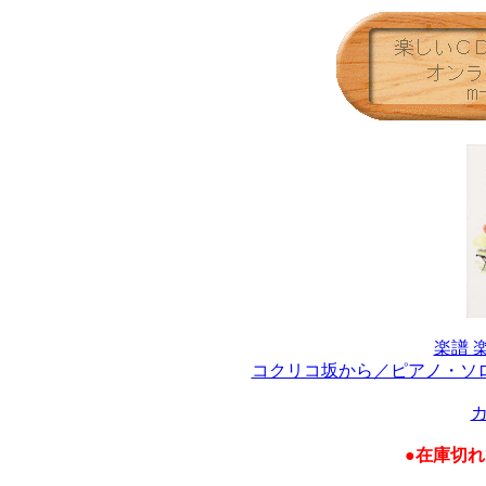
楽譜 
コクリコ坂から／ピアノ・ソ
●在庫切