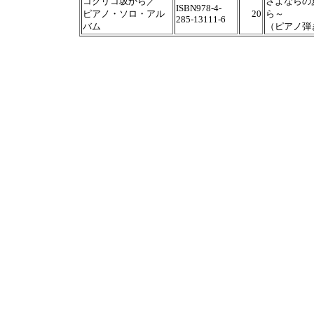
コクリコ坂から／
さよならの
ISBN978-4-
ピアノ・ソロ・アル
20
ら～
285-13111-6
バム
（ピアノ弾