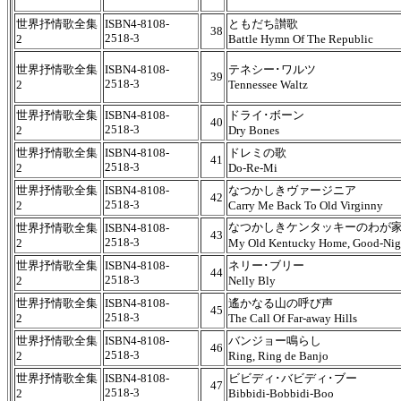
世界抒情歌全集
ISBN4-8108-
ともだち讃歌
38
2518-3
2
Battle Hymn Of The Republic
世界抒情歌全集
ISBN4-8108-
テネシー･ワルツ
39
2518-3
2
Tennessee Waltz
世界抒情歌全集
ISBN4-8108-
ドライ･ボーン
40
2518-3
2
Dry Bones
世界抒情歌全集
ISBN4-8108-
ドレミの歌
41
2518-3
2
Do-Re-Mi
世界抒情歌全集
ISBN4-8108-
なつかしきヴァージニア
42
2518-3
2
Carry Me Back To Old Virginny
なつかしきケンタッキーのわが
世界抒情歌全集
ISBN4-8108-
43
2518-3
2
My Old Kentucky Home, Good-Ni
世界抒情歌全集
ISBN4-8108-
ネリー･ブリー
44
2518-3
2
Nelly Bly
世界抒情歌全集
ISBN4-8108-
遙かなる山の呼び声
45
2518-3
2
The Call Of Far-away Hills
世界抒情歌全集
ISBN4-8108-
バンジョー鳴らし
46
2518-3
2
Ring, Ring de Banjo
世界抒情歌全集
ISBN4-8108-
ビビディ･バビディ･ブー
47
2518-3
2
Bibbidi-Bobbidi-Boo