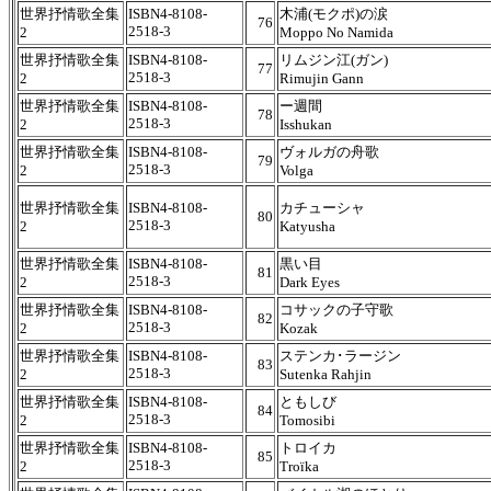
世界抒情歌全集
ISBN4-8108-
木浦(モクポ)の涙
76
2518-3
2
Moppo No Namida
世界抒情歌全集
ISBN4-8108-
リムジン江(ガン)
77
2518-3
2
Rimujin Gann
世界抒情歌全集
ISBN4-8108-
ー週間
78
2518-3
2
Isshukan
世界抒情歌全集
ISBN4-8108-
ヴォルガの舟歌
79
2518-3
2
Volga
世界抒情歌全集
ISBN4-8108-
カチューシャ
80
2518-3
2
Katyusha
世界抒情歌全集
ISBN4-8108-
黒い目
81
2518-3
2
Dark Eyes
世界抒情歌全集
ISBN4-8108-
コサックの子守歌
82
2518-3
2
Kozak
世界抒情歌全集
ISBN4-8108-
ステンカ･ラージン
83
2518-3
2
Sutenka Rahjin
世界抒情歌全集
ISBN4-8108-
ともしび
84
2518-3
2
Tomosibi
世界抒情歌全集
ISBN4-8108-
トロイカ
85
2518-3
2
Troïka