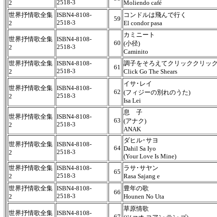
2518-3
2
Moliendo café
世界抒情歌全集
ISBN4-8108-
コンドルは飛んで行く
59
2518-3
2
El condor pasa
カミニート
世界抒情歌全集
ISBN4-8108-
60
(小径)
2518-3
2
Caminito
世界抒情歌全集
ISBN4-8108-
調子をそろえてクリッククリッ
61
2518-3
2
Click Go The Shears
イサ･レイ
世界抒情歌全集
ISBN4-8108-
62
(フィジーの別れのうた)
2518-3
2
Isa Lei
息 子
世界抒情歌全集
ISBN4-8108-
63
(アナク)
2518-3
2
ANAK
ダヒル･サヨ
世界抒情歌全集
ISBN4-8108-
64
Dahil Sa Iyo
2518-3
2
(Your Love Is Mine)
世界抒情歌全集
ISBN4-8108-
ラサ･サヤン
65
2518-3
2
Rasa Sajang e
世界抒情歌全集
ISBN4-8108-
豊年の歌
66
2518-3
2
Hounen No Uta
草原情歌
世界抒情歌全集
ISBN4-8108-
67