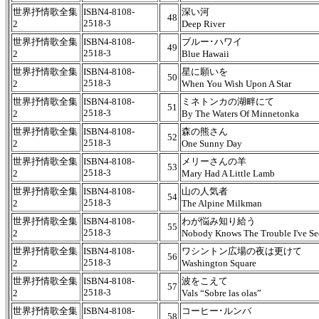
世界抒情歌全集
ISBN4-8108-
深い河
48
2518-3
2
Deep River
世界抒情歌全集
ISBN4-8108-
ブルー･ハワイ
49
2518-3
2
Blue Hawaii
世界抒情歌全集
ISBN4-8108-
星に願いを
50
2518-3
2
When You Wish Upon A Star
世界抒情歌全集
ISBN4-8108-
ミネトンカの湖畔にて
51
2518-3
2
By The Waters Of Minnetonka
世界抒情歌全集
ISBN4-8108-
森の熊さん
52
2518-3
2
One Sunny Day
世界抒情歌全集
ISBN4-8108-
メリーさんの羊
53
2518-3
2
Mary Had A Little Lamb
世界抒情歌全集
ISBN4-8108-
山の人気者
54
2518-3
2
The Alpine Milkman
世界抒情歌全集
ISBN4-8108-
わが悩み知り給う
55
2518-3
2
Nobody Knows The Trouble I've Se
世界抒情歌全集
ISBN4-8108-
ワシントン広場の夜は更けて
56
2518-3
2
Washington Square
世界抒情歌全集
ISBN4-8108-
波をこえて
57
2518-3
2
Vals “Sobre las olas”
世界抒情歌全集
ISBN4-8108-
コーヒー･ルンバ
58