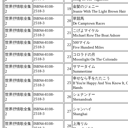
世界抒情歌全集
ISBN4-8108-
金髪のジェニー
19
2518-3
2
Jeanie With The Light Brown Hair
世界抒情歌全集
ISBN4-8108-
草競馬
20
2518-3
2
De Camptown Races
世界抒情歌全集
ISBN4-8108-
こげよマイケル
21
2518-3
2
Michael Row The Boat Ashore
世界抒情歌全集
ISBN4-8108-
500マイル
22
2518-3
2
Five Hundred Miles
世界抒情歌全集
ISBN4-8108-
コロラドの月
23
2518-3
2
Moonlight On The Colorado
世界抒情歌全集
ISBN4-8108-
サマータイム
24
2518-3
2
Summertime
幸せなら手をたたこう
世界抒情歌全集
ISBN4-8108-
25
If You're Happy And You Know It, 
2518-3
2
Hands
世界抒情歌全集
ISBN4-8108-
シェナンドー
26
2518-3
2
Shenandoah
世界抒情歌全集
ISBN4-8108-
シャンハイ
27
2518-3
2
Shanghai
世界抒情歌全集
ISBN4-8108-
上海リル
28