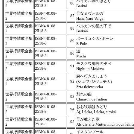
世界抒情歌全集
ISBN4-8108-
バイカル湖のほとり
86
2518-3
2
Baikal
世界抒情歌全集
ISBN4-8108-
母なるヴォルガ
87
2518-3
2
Haha Naru Volga
世界抒情歌全集
ISBN4-8108-
バルカンの星の下で
88
2518-3
2
Balkan
世界抒情歌全集
ISBN4-8108-
ポーリュシカ･ポーレ
89
2518-3
2
P. Pole
世界抒情歌全集
ISBN4-8108-
道
90
2518-3
2
Michi
世界抒情歌全集
ISBN4-8108-
モスクワ郊外の夕ベ
91
2518-3
2
Night in Moskva
森へ行きましょう
世界抒情歌全集
ISBN4-8108-
92
(シュワ･ジヴェチカ)
2518-3
2
Szta dzieweczka
世界抒情歌全集
ISBN4-8108-
別れの曲
93
2518-3
2
Chanson de l'adieu
世界抒情歌全集
ISBN4-8108-
おお牧場はみどり
94
2518-3
2
Aj, Lúcka, Lúcka, siroká
世界抒情歌全集
ISBN4-8108-
母が教えた歌
95
2518-3
2
Als die alte Mutter mich noch lehrt
世界抒情歌全集
ISBN4-8108-
イスタンブール