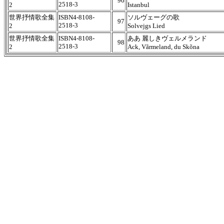
96
2518-3
2
Istanbul
世界抒情歌全集
ISBN4-8108-
ソルヴェーグの歌
97
2518-3
2
Solvejgs Lied
世界抒情歌全集
ISBN4-8108-
ああ 麗しきヴェルメランド
98
2518-3
2
Ack, Vãrmeland, du Skõna