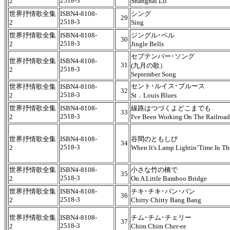
2518-3
2
Shanghai Lil
世界抒情歌全集
ISBN4-8108-
シング
29
2518-3
2
Sing
世界抒情歌全集
ISBN4-8108-
ジングル･ベル
30
2518-3
2
Jingle Bells
セプテンバー･ソング
世界抒情歌全集
ISBN4-8108-
31
(九月の歌）
2518-3
2
September Song
セント･ルイス･ブルース
世界抒情歌全集
ISBN4-8108-
32
2518-3
2
St．Louis Blues
世界抒情歌全集
ISBN4-8108-
線路はつづくよどこまでも
33
2518-3
2
I've Been Working On The Railroad
世界抒情歌全集
ISBN4-8108-
谷間のともしび
34
2518-3
2
When lt's Lamp Lightin’Time In Th
世界抒情歌全集
ISBN4-8108-
小さな竹の橋で
35
2518-3
2
On A Little Bamboo Bridge
世界抒情歌全集
ISBN4-8108-
チキ･チキ･バン･バン
36
2518-3
2
Chitty Chitty Bang Bang
世界抒情歌全集
ISBN4-8108-
チム･チム･チェリー
37
2518-3
2
Chim Chim Cher-ee