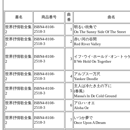
曲
書名
商品番号
曲名
番
世界抒情歌全集
ISBN4-8108-
明るい街角で
1
2518-3
2
On The Sunny Side Of The Street
世界抒情歌全集
ISBN4-8108-
赤い河の谷間
2
2518-3
2
Red River Valley
世界抒情歌全集
ISBN4-8108-
イフ･ウイ･ホールド･オン･トゥ
3
2518-3
2
If We Hold On Together
世界抒情歌全集
ISBN4-8108-
アルプス一万尺
4
2518-3
2
Yankee Doodle
主人は冷たき土の下に
世界抒情歌全集
ISBN4-8108-
5
(春風）
2518-3
2
Massa's ln De Cold Ground
世界抒情歌全集
ISBN4-8108-
アロハ･オエ
6
2518-3
2
Aloha Oe
世界抒情歌全集
ISBN4-8108-
いつか夢で
7
2518-3
2
Once Upon A Dream