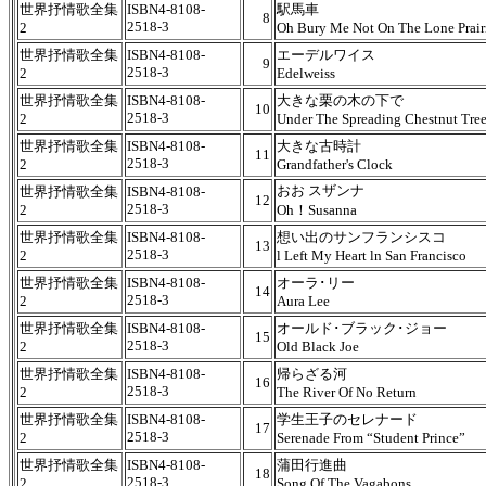
世界抒情歌全集
ISBN4-8108-
駅馬車
8
2518-3
2
Oh Bury Me Not On The Lone Prair
世界抒情歌全集
ISBN4-8108-
エーデルワイス
9
2518-3
2
Edelweiss
世界抒情歌全集
ISBN4-8108-
大きな栗の木の下で
10
2518-3
2
Under The Spreading Chestnut Tre
世界抒情歌全集
ISBN4-8108-
大きな古時計
11
2518-3
2
Grandfather's Clock
おお スザンナ
世界抒情歌全集
ISBN4-8108-
12
2518-3
2
Oh！Susanna
世界抒情歌全集
ISBN4-8108-
想い出のサンフランシスコ
13
2518-3
2
l Left My Heart ln San Francisco
世界抒情歌全集
ISBN4-8108-
オーラ･リー
14
2518-3
2
Aura Lee
世界抒情歌全集
ISBN4-8108-
オールド･ブラック･ジョー
15
2518-3
2
Old Black Joe
世界抒情歌全集
ISBN4-8108-
帰らざる河
16
2518-3
2
The River Of No Return
世界抒情歌全集
ISBN4-8108-
学生王子のセレナード
17
2518-3
2
Serenade From “Student Prince”
世界抒情歌全集
ISBN4-8108-
蒲田行進曲
18
2518-3
2
Song Of The Vagabons