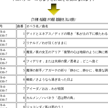
号
曲番
オペラ名／曲名
8-4-
1
ディドとエネアス／ディドの嘆き「私が土の下に横たわる
936-7
8-4-
2
リナルド／わが泣くがままに
936-7
8-4-
3
魔笛／夜の女王のアリア「復讐の心は地獄のように胸に燃
936-7
8-4-
4
フィデリオ，または夫婦の愛／悪者よ，どこへ急ぐ
936-7
8-4-
5
魔弾の射手／アガーテの祈り「静かに，静かに，敬虔な調
936-7
8-4-
6
椿姫／さようなら過ぎ去った日よ
936-7
8-4-
7
アイーダ／おお，わが祖国
936-7
8-4-
8
カルメン／ハバネラ「恋は野の鳥」
936-7
8-4-
9
ジョコンダ／私は死のう！