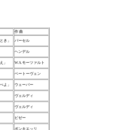
作 曲
とき」
パーセル
ヘンデル
え」
W.A.モーツァルト
ベートーヴェン
べよ」
ウェーバー
ヴェルディ
ヴェルディ
ビゼー
ポンキエッリ