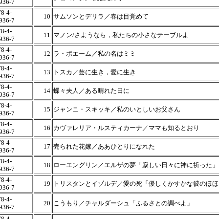
936-7
8-4-
10
サムソンとデリラ／春は目覚めて
936-7
8-4-
11
マノン/さようなら，私たちの小さなテーブルよ
936-7
8-4-
12
ラ・ボエーム／私の名はミミ
936-7
8-4-
13
トスカ／芸に生き，愛に生き
936-7
8-4-
14
蝶々夫人／ある晴れた日に
936-7
8-4-
15
ジャンニ・スキッキ／私のいとしいお父さん
936-7
8-4-
16
カヴァレリア・ルスティカーナ／ママも知るとおり
936-7
8-4-
17
売られた花嫁／ああひとりになれた
936-7
8-4-
18
ローエングリン／エルザの夢「寂しい日々に神に祈った」
936-7
8-4-
19
トリスタンとイゾルデ／愛の死「優しくかすかな彼のほほ
936-7
8-4-
20
こうもり／チャルダーシュ「ふるさとの調べよ」
936-7
8-4-