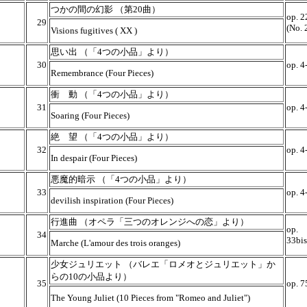
つかの間の幻影 （第20曲）
op. 2
29
(No. 
Visions fugitives ( XX )
思い出 （「4つの小品」より）
30
op. 4
Remembrance (Four Pieces)
衝 動 （「4つの小品」より）
31
op. 4
Soaring (Four Pieces)
絶 望 （「4つの小品」より）
32
op. 4
In despair (Four Pieces)
悪魔的暗示 （「4つの小品」より）
33
op. 4
devilish inspiration (Four Pieces)
行進曲 （オペラ「三つのオレンジへの恋」より）
op.
34
33bis
Marche (L'amour des trois oranges)
少女ジュリエット （バレエ「ロメオとジュリエット」か
らの10の小品より）
35
op. 7
The Young Juliet (10 Pieces from "Romeo and Juliet")