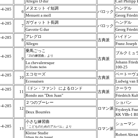
Allegro D dur
Carl Philipp
メヌエット イ短調
ヘンデル
-4-285
6
バロック
5
Menuett a moll
Georg Friedr
ガヴォット ト長調
ヘンデル
-4-285
7
バロック
5
Gavotte G dur
Georg Friedr
アレグロ
ハイドン
-4-285
8
古典派
5
Allegro
Franz Joseph
乗馬ごっこ
ブルクミュ
-4-285
「25の練習曲」より
9
古典派
5
Johann Friedr
La chevaleresque
100-25
25 Études faciles
エコセーズ
ベートーヴ
-4-285
10
古典派
5
Ecossaisen
Ludwig van 
《ドン・ファン》 によるロンド
クーラウ
-4-285
11
古典派
5
Rondo aus "Don Juan"
Friedrich Ku
２つのブーレー
ショパン
-4-285
12
ロマン派
Fryderyk Fra
5
Deux Bourrées
KK VIIb-1 BI
小さな練習曲
シューマン
-4-285
「こどものためのアルバム」より
13
ロマン派
5
Kleine Studie
Robert Alexa
Album für die Jugend