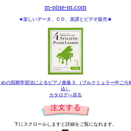
m-pine-m.com
★楽しいデータ、ＣＤ、楽譜とビデオ販売★
めの四期学習法によるピアノ曲集３ （ブルクミュラー中ごろ程
込）
カタログへ戻る
下にスクロールしますと詳細をご覧になれます。