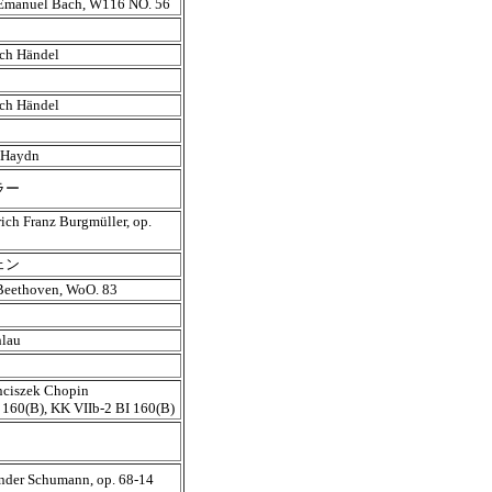
 Emanuel Bach, W116 NO. 56
ich Händel
ich Händel
 Haydn
ラー
ich Franz Burgmüller, op.
ェン
Beethoven, WoO. 83
hlau
nciszek Chopin
 160(B), KK VIIb-2 BI 160(B)
nder Schumann, op. 68-14