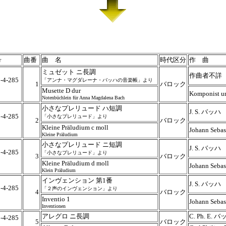
号
曲番
曲 名
時代区分
作 曲
ミュゼット ニ長調
作曲者不詳
-4-285
「アンナ・マグダレーナ・バッハの音楽帳」より
1
バロック
5
Musette D dur
Komponist u
Notenbüchlein für Anna Magdalena Bach
小さなプレリュード ハ短調
J. S. バッハ
-4-285
「小さなプレリュード」より
2
バロック
5
Kleine Präludium c moll
Johann Seba
Kleine Präludium
小さなプレリュード ニ短調
J. S. バッハ
-4-285
「小さなプレリュード」より
3
バロック
5
Kleine Präludium d moll
Johann Seba
Klein Präludium
インヴェンション 第1番
J. S. バッハ
-4-285
「２声のインヴェンション」より
4
バロック
5
Inventio 1
Johann Seba
Inventionen
アレグロ ニ長調
C. Ph. E. 
-4-285
5
バロック
5