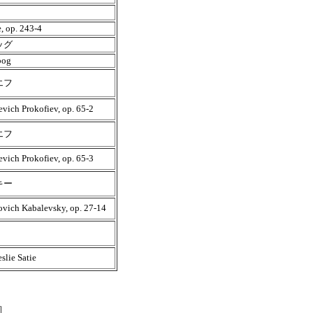
, op. 243-4
ッグ
bog
エフ
evich Prokofiev, op. 65-2
エフ
evich Prokofiev, op. 65-3
キー
ovich Kabalevsky, op. 27-14
slie Satie