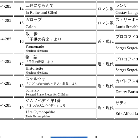
二列にならんで
ランゲ
-4-285
14
ロマン派
5
In Reihe und Glied
Gustav Lange
ガロップ
ストリーボ
-4-285
15
ロマン派
5
Galop
Louis Streab
散 歩
プロコフィ
-4-285
「子供の音楽」より
16
近・現代
5
Promenade
Sergei Sergei
Musique d'enfants
物 語
プロコフィ
-4-285
「子供の音楽」より
17
近・現代
5
Historiette
Sergei Sergei
Musique d'enfants
スケルツォ
カバレフス
-4-285
「こどものためのピアノ小曲集」より
18
近・現代
5
Scherzo
Dmitry Boris
Selected Piano Pieces for Children
ジムノペディ 第1番
サティ
-4-285
「３つのジムノペディ」より
19
近・現代
5
1ère Gymnopédie
Erik Alfred Le
Trois Gymnopédies