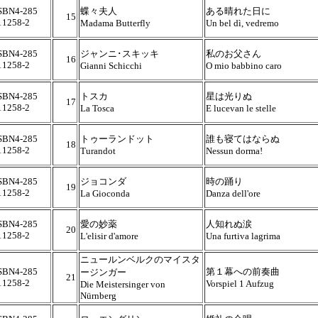
SBN4-285
蝶々夫人
ある晴れた日に
15
11258-2
Madama Butterfly
Un bel dì, vedremo
SBN4-285
ジャンニ･スキッキ
私のお父さん
16
11258-2
Gianni Schicchi
O mio babbino caro
SBN4-285
トスカ
星は光りぬ
17
11258-2
La Tosca
E lucevan le stelle
SBN4-285
トゥーランドット
誰も寝てはならぬ
18
11258-2
Turandot
Nessun dorma!
SBN4-285
ジョコンダ
時の踊り
19
11258-2
La Gioconda
Danza dell'ore
SBN4-285
愛の妙薬
人知れぬ涙
20
11258-2
L'elisir d'amore
Una furtiva lagrima
ニュールンベルクのマイスタ
SBN4-285
第１幕への前奏曲
ージンガー
21
11258-2
Vorspiel 1 Aufzug
Die Meistersinger von
Nürnberg