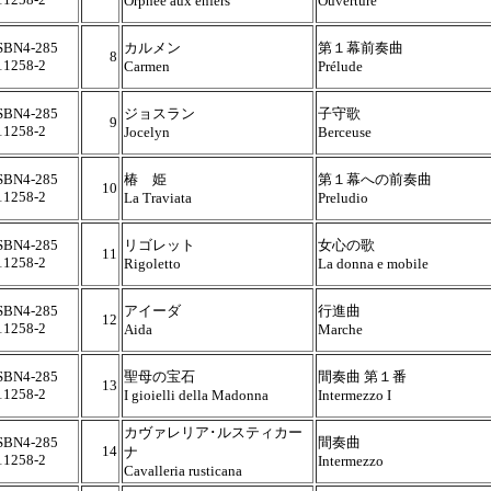
Orphée aux enfers
Ouverture
SBN4-285
カルメン
第１幕前奏曲
8
11258-2
Carmen
Prélude
SBN4-285
ジョスラン
子守歌
9
11258-2
Jocelyn
Berceuse
SBN4-285
椿 姫
第１幕への前奏曲
10
11258-2
La Traviata
Preludio
SBN4-285
リゴレット
女心の歌
11
11258-2
Rigoletto
La donna e mobile
SBN4-285
アイーダ
行進曲
12
11258-2
Aida
Marche
SBN4-285
聖母の宝石
間奏曲 第１番
13
11258-2
I gioielli della Madonna
Intermezzo I
カヴァレリア･ルスティカー
SBN4-285
間奏曲
14
ナ
11258-2
Intermezzo
Cavalleria rusticana