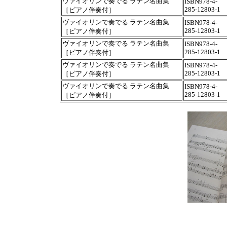
ヴァイオリンで奏でる ラテン名曲集
ISBN978-4-
285-12803-1
［ピアノ伴奏付］
ヴァイオリンで奏でる ラテン名曲集
ISBN978-4-
285-12803-1
［ピアノ伴奏付］
ヴァイオリンで奏でる ラテン名曲集
ISBN978-4-
285-12803-1
［ピアノ伴奏付］
ヴァイオリンで奏でる ラテン名曲集
ISBN978-4-
285-12803-1
［ピアノ伴奏付］
ヴァイオリンで奏でる ラテン名曲集
ISBN978-4-
285-12803-1
［ピアノ伴奏付］