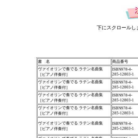
下にスクロールし
書 名
商品番号
ヴァイオリンで奏でる ラテン名曲集
ISBN978-4-
285-12803-1
［ピアノ伴奏付］
ヴァイオリンで奏でる ラテン名曲集
ISBN978-4-
285-12803-1
［ピアノ伴奏付］
ヴァイオリンで奏でる ラテン名曲集
ISBN978-4-
285-12803-1
［ピアノ伴奏付］
ヴァイオリンで奏でる ラテン名曲集
ISBN978-4-
285-12803-1
［ピアノ伴奏付］
ヴァイオリンで奏でる ラテン名曲集
ISBN978-4-
285-12803-1
［ピアノ伴奏付］