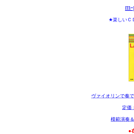
m-
★楽しいＣ
ヴァイオリンで奏でる
定価：
模範演奏
●