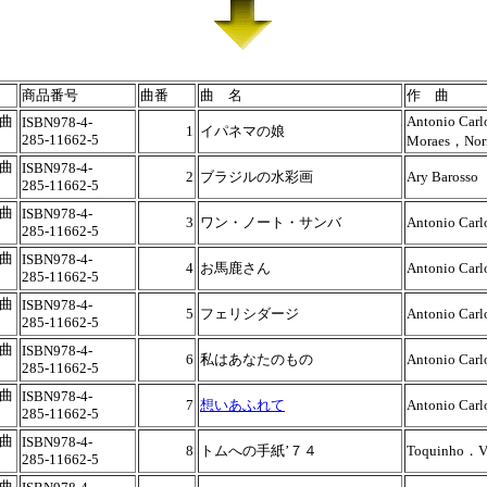
商品番号
曲番
曲 名
作 曲
曲
Antonio Carl
ISBN978-4-
1
イパネマの娘
285-11662-5
Moraes，Nor
曲
ISBN978-4-
2
ブラジルの水彩画
Ary Barosso
285-11662-5
曲
ISBN978-4-
3
ワン・ノート・サンバ
Antonio Car
285-11662-5
曲
ISBN978-4-
4
お馬鹿さん
Antonio Carl
285-11662-5
曲
ISBN978-4-
5
フェリシダージ
Antonio Carl
285-11662-5
曲
ISBN978-4-
6
私はあなたのもの
Antonio Carl
285-11662-5
曲
ISBN978-4-
7
想いあふれて
Antonio Carl
285-11662-5
曲
ISBN978-4-
8
トムへの手紙’７４
Toquinho．Vi
285-11662-5
曲