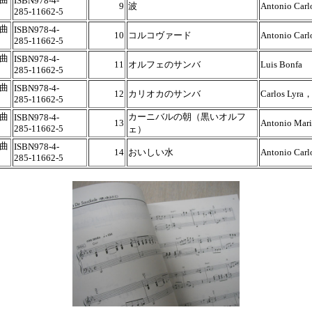
ISBN978-4-
9
波
Antonio Carl
285-11662-5
曲
ISBN978-4-
10
コルコヴァード
Antonio Carl
285-11662-5
曲
ISBN978-4-
11
オルフェのサンバ
Luis Bonfa
285-11662-5
曲
ISBN978-4-
12
カリオカのサンバ
Carlos Lyra，
285-11662-5
曲
カーニバルの朝（黒いオルフ
ISBN978-4-
13
Antonio Mar
285-11662-5
ェ）
曲
ISBN978-4-
14
おいしい水
Antonio Carl
285-11662-5