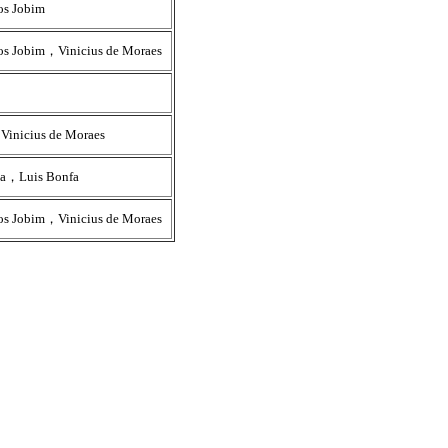
os Jobim
os Jobim，Vinicius de Moraes
Vinicius de Moraes
ia，Luis Bonfa
os Jobim，Vinicius de Moraes