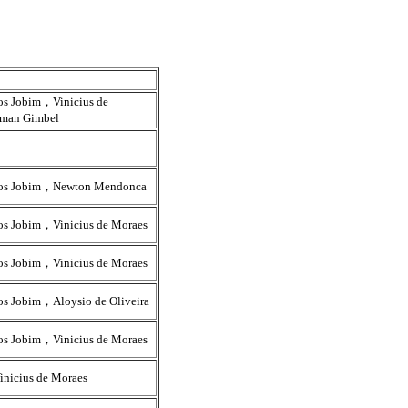
os Jobim，Vinicius de
man Gimbel
los Jobim，Newton Mendonca
os Jobim，Vinicius de Moraes
os Jobim，Vinicius de Moraes
os Jobim，Aloysio de Oliveira
os Jobim，Vinicius de Moraes
nicius de Moraes